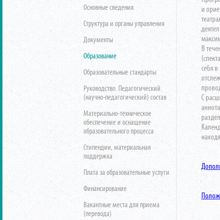
Основные сведения
и орие
театра
Структура и органы управления
деятел
макси
Документы
В тече
Образование
(спект
себя в
Образовательные стандарты
отслеж
провод
Руководство. Педагогический
(научно-педагогический) состав
С рас
аннот
Материально-техническое
раздел
обеспечение и оснащение
Календ
образовательного процесса
находя
Стипендии, материальная
поддержка
Дополн
Плата за образовательные услуги
Финансирование
Полож
Вакантные места для приема
(перевода)