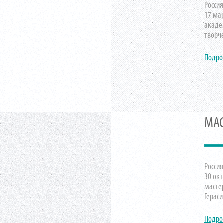
Россия
17 ма
акаде
творч
Подро
МАС
Россия
30 ок
мастер
Гераси
Подро