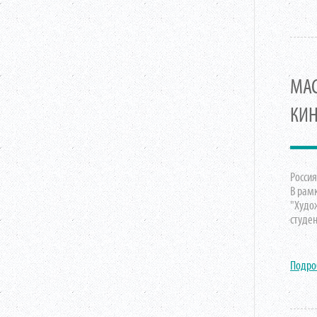
МАС
КИН
Россия
В рам
"Худо
студе
Подро