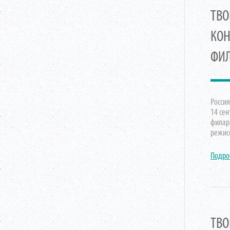
ТВО
КОН
ФИЛ
Россия
14 сен
филар
режис
Подро
ТВО