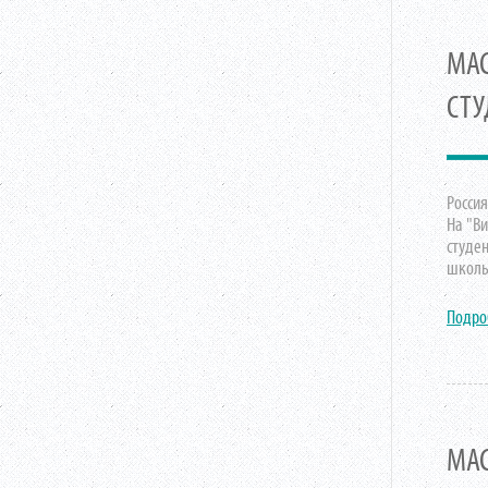
МАС
СТУ
Россия
На "Ви
студе
школы
Подро
МАС