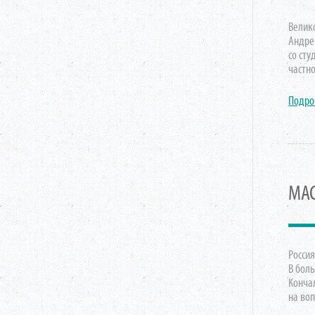
Велико
Андрей
со сту
частно
Подро
МАС
Россия
В боль
Кончал
на воп