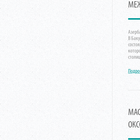
МЕ
Азерба
В Бак
состо
котор
столи
Подро
МАС
ОКС