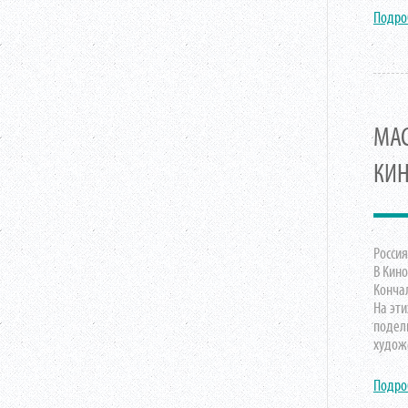
Подро
МАС
КИН
Россия
В Кин
Конча
На эти
подел
худож
Подро