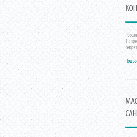
КОН
Россия
1 апре
секре
Подро
МАС
САН