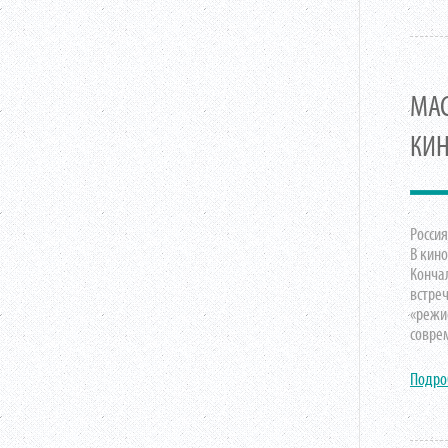
МАС
КИН
Россия
В кин
Конча
встре
«режи
совре
Подро