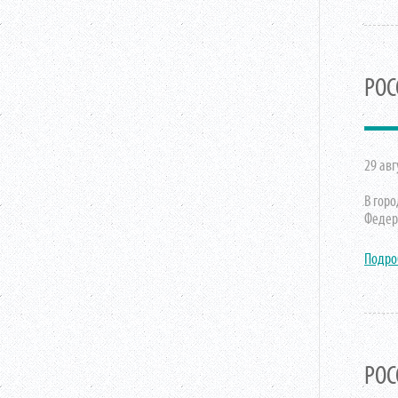
РОС
29 авг
В гор
Федер
Подро
РОС