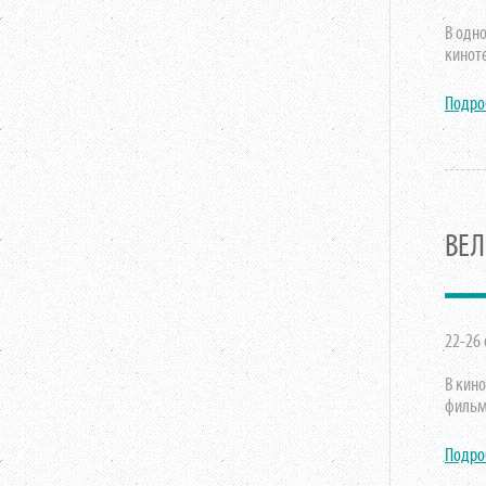
В одн
кинот
Подро
ВЕЛ
22-26 
В кин
фильм
Подро