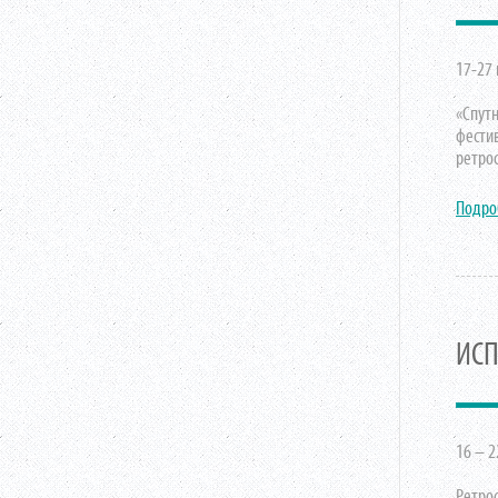
17-27 
«Спут
фестив
ретро
Подро
ИСП
16 – 2
Ретро