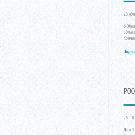
26 ноя
В Обл
облас
Конча
Подро
РОС
26 - 3
Дом К