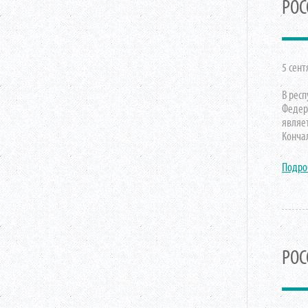
РОС
5 сент
В рес
Федер
являе
Конча
Подро
РОС