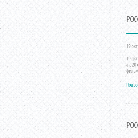
РОС
19 окт
19 окт
а с 20
фильм
Подро
РОС