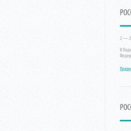
РОС
2 — 27
В Под
Федер
Подро
РОС