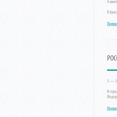
4 июля
В Кра
Подро
РОС
3 — 31
В гор
Федер
Подро