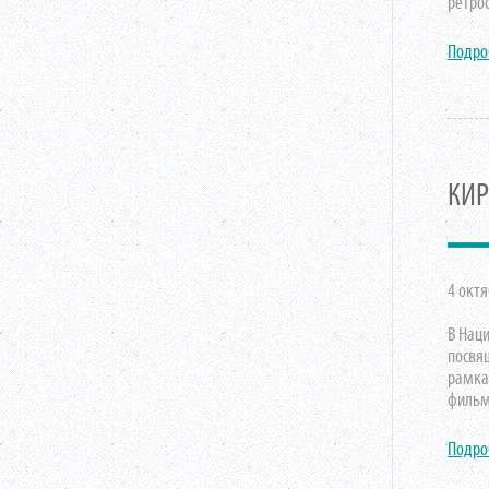
ретро
Подро
КИР
4 октя
В Нац
посвящ
рамках
фильм
Подро