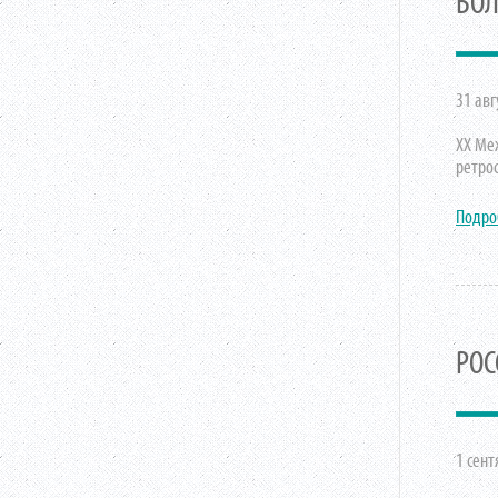
БОЛ
31 авг
ХХ Меж
ретро
Подро
РОС
1 сент