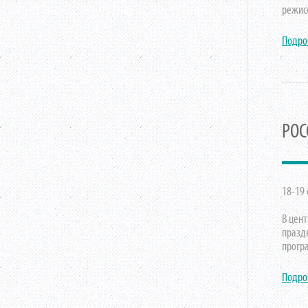
режис
Подро
РОС
18-19 
В цен
празд
прогр
Подро