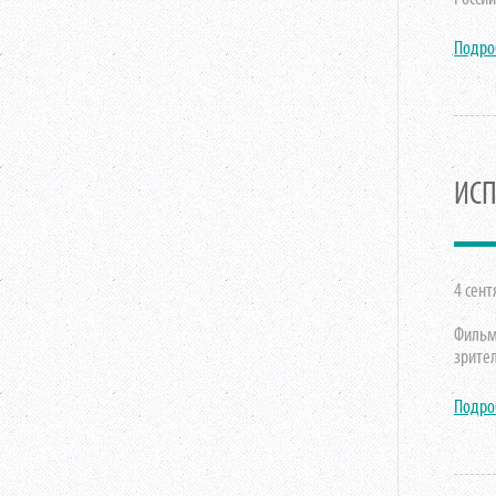
Подро
ИСП
4 сент
Фильм
зрите
Подро