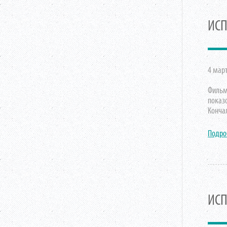
ИСП
4 март
Фильмо
показ
Конча
Подро
ИСП