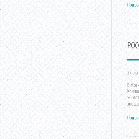
Подро
РОС
27 окт
В Мос
Кончал
50-лет
звезды
Подро