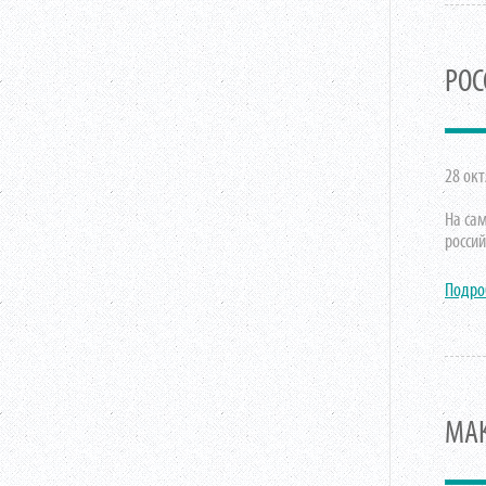
РОС
28 окт
На са
росси
Подро
МАК