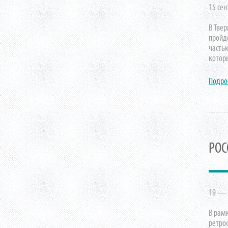
15 сен
В Тве
пройд
часть
котор
Подро
РОС
19 — 2
В рам
ретро