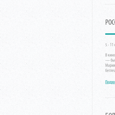
РОС
5 - 11
В кин
— был
Марии»
беглец
Подро