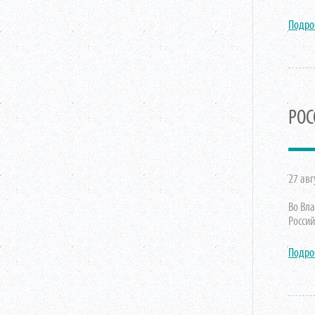
Подро
РОС
27 авг
Во Вл
Росси
Подро