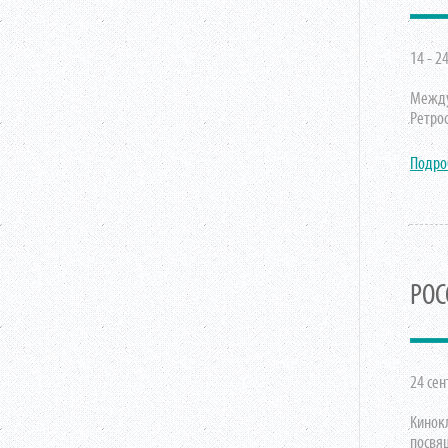
14 - 2
Между
Ретро
Подро
РОС
24 сен
Кинок
посвя