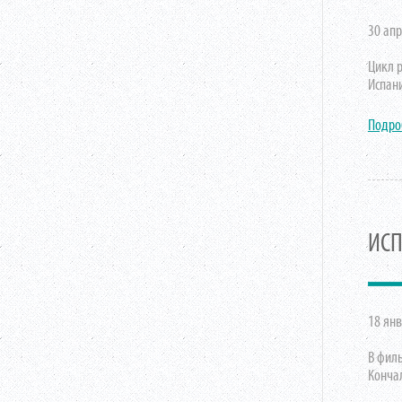
30 апр
Цикл 
Испан
Подро
ИСП
18 янв
В фил
Конча