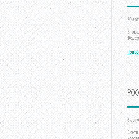
20 авг
В гор
Федер
Подро
РОС
6 авгу
В сет
Росси