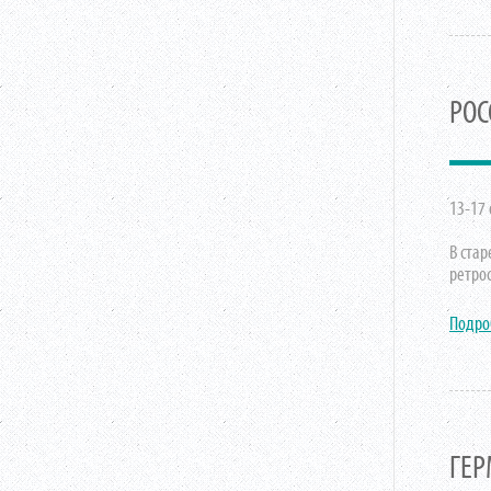
РОС
13-17 
В ста
ретро
Подро
ГЕР