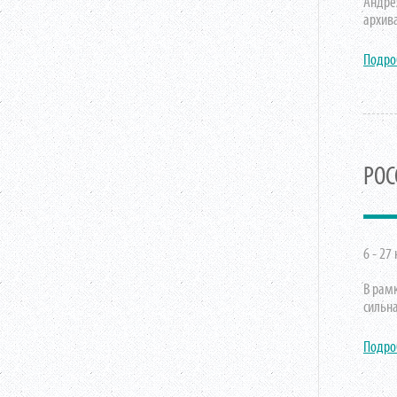
Андре
архив
Подро
РОС
6 - 27
В рам
сильн
Подро