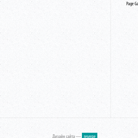
Page G
Дизайн сайта —
reserge